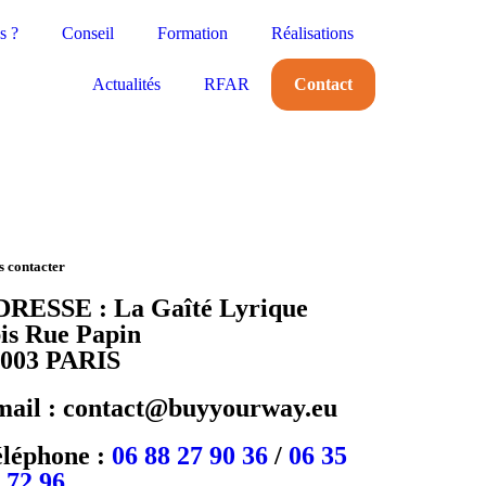
s ?
Conseil
Formation
Réalisations
Actualités
RFAR
Contact
 contacter
RESSE : La Gaîté Lyrique
is Rue Papin
5003 PARIS
ail : contact@buyyourway.eu
léphone :
06 88 27 90 36
/
06 35
 72 96