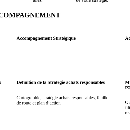
allez.
de votre stratégie.
ACCOMPAGNEMENT
Accompagnement Stratégique
Ac
s
Définition de la Stratégie achats responsables
Mi
re
Cartographie, stratégie achats responsables, feuille
Ou
de route et plan d’action
fi
re