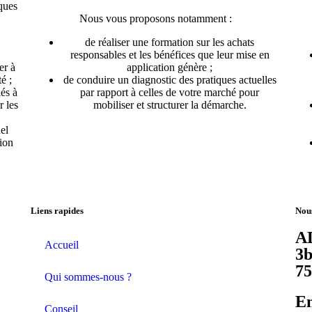
ques
Nous vous proposons notamment :
de réaliser une formation sur les achats
responsables et les bénéfices que leur mise en
er à
application génère ;
é ;
de conduire un diagnostic des pratiques actuelles
iés à
par rapport à celles de votre marché pour
r les
mobiliser et structurer la démarche.
el
tion
Liens rapides
Nous
AD
Accueil
3b
7
Qui sommes-nous ?
Em
Conseil