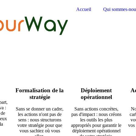
Accueil
Qui sommes-nou
Formalisation de la
Déploiement
A
stratégie
opérationnel
part,
va :
Sans se donner un cadre,
Sans actions concrètes,
No
 de
les actions n'ont pas de
pas d'impact : nous créons
car
ieux
sens : nous structurons
les outils les plus
vo
la
votre stratégie pour que
appropriés pour garantir le
vos 
vous sachiez où vous
déploiement opérationnel